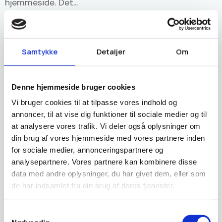
hjemmeside. Det...
Hjemmeside
Struktur
WordPress
Samtykke
Detaljer
Om
Hjemmeside audit (WordPress): UX-,
SEO- og konverteringsgennemgang
Denne hjemmeside bruger cookies
med prioriterede anbefalinger
Vi bruger cookies til at tilpasse vores indhold og
annoncer, til at vise dig funktioner til sociale medier og til
Peter Eistrup
2. juni 2026
af
at analysere vores trafik. Vi deler også oplysninger om
Hvis du sidder med ansvaret for jeres WordPress-
din brug af vores hjemmeside med vores partnere inden
for sociale medier, annonceringspartnere og
hjemmeside, kender du sikkert følelsen af at være i
analysepartnere. Vores partnere kan kombinere disse
tvivl om, hvor problemerne...
data med andre oplysninger, du har givet dem, eller som
de har indsamlet fra din brug af deres tjenester.
Hjemmeside
Struktur
WordPress
Samtykkevalg