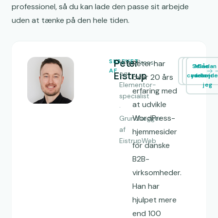
professionel, så du kan lade den passe sit arbejde
uden at tænke på den hele tiden.
Peter
SKREVET
WordPress-
Peter har
Se
Mine
Sådan
AF
Eistrup
og
cases
ydelser
arbejde
over 20 års
Elementor-
jeg
erfaring med
specialist
at udvikle
·
WordPress-
Grundlægger
af
hjemmesider
EistrupWeb
for danske
B2B-
virksomheder.
Han har
hjulpet mere
end 100