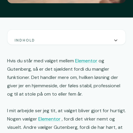
INDHOLD
Elementor og Gutenberg på WordPress er ikke det
samme valg
Hvis du står med valget mellem
Elementor
og
Performance på WordPress handler om mere end
Gutenberg, så er det sjældent fordi du mangler
hurtige scores
funktioner. Det handler mere om, hvilken løsning der
SEO med Elementor eller Gutenberg begynder ikke
giver jer en hjemmeside, der føles stabil, professionel
med builderen
og til at stole på om to eller fem år.
Vedligeholdelse på WordPress er der, hvor forskellen
bliver tydeligst
I mit arbejde ser jeg tit, at valget bliver gjort for hurtigt.
Elementor kan stadig være det rigtige valg til en B2B-
Nogen vælger
Elementor
, fordi det virker nemt og
hjemmeside
visuelt. Andre vælger Gutenberg, fordi de har hørt, at