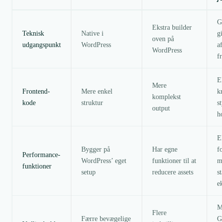
G
Ekstra builder
Teknisk
Native i
g
oven på
udgangspunkt
WordPress
a
WordPress
fr
E
Mere
Frontend-
Mere enkel
k
komplekst
kode
struktur
s
output
h
E
Bygger på
Har egne
f
Performance-
WordPress’ eget
funktioner til at
m
funktioner
setup
reducere assets
s
e
M
Flere
Færre bevægelige
G