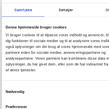
Men jeg ville ikke vælge Elementor ud fra håbet om, at
Samtykke
Detaljer
O
disse funktioner alene løser alt. Nogle af dem er
afhængige af korrekt opsætning. Nogle gælder kun
Denne hjemmeside bruger cookies
bestemte dele af Elementor. Og tredjeparts addons
Vi bruger cookies til at tilpasse vores indhold og annoncer, til
kan stadig gøre billedet mere rodet.
dig funktioner til sociale medier og til at analysere vores trafi
også oplysninger om din brug af vores hjemmeside med vor
Det er derfor, jeg ser Elementor som et værktøj, der
partnere inden for sociale medier, annonceringspartnere og
kræver en mere voksen beslutning. Ikke fordi det er
analysepartnere. Vores partnere kan kombinere disse data 
dårligt, men fordi det kræver mere ansvar bagefter.
oplysninger, du har givet dem, eller som de har indsamlet fra
af deres tjenester.
Sådan vælger du builder til jeres B2B-
Samtykkevalg
hjemmeside
Nødvendig
Hvis du skal træffe en ordentlig beslutning, så kig ikke
Præferencer
først på builderens funktioner. Kig på jeres