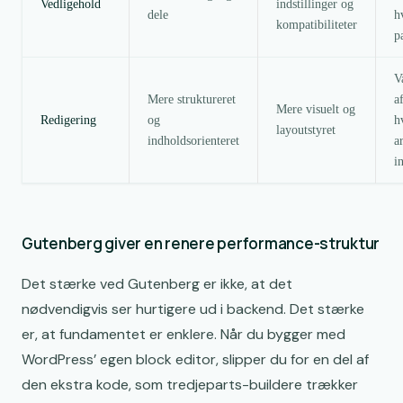
Vedligehold
indstillinger og
dele
h
kompatibiliteter
p
V
Mere struktureret
a
Mere visuelt og
Redigering
og
h
layoutstyret
indholdsorienteret
a
i
Gutenberg giver en renere performance-struktur
Det stærke ved Gutenberg er ikke, at det
nødvendigvis ser hurtigere ud i backend. Det stærke
er, at fundamentet er enklere. Når du bygger med
WordPress’ egen block editor, slipper du for en del af
den ekstra kode, som tredjeparts-buildere trækker