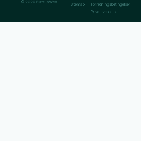
© 2026 EistrupWeb
Sitemap
Forretningsbetingelser
Privatlivspolitik