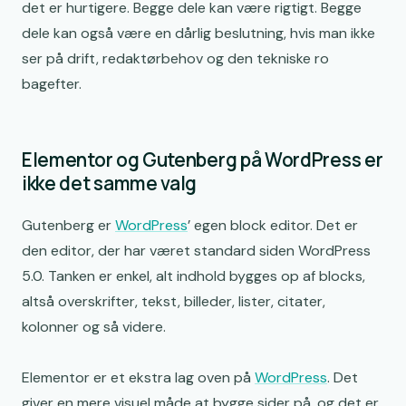
Sådan vælger du builder til jeres B2B-hjemmeside
det er hurtigere. Begge dele kan være rigtigt. Begge
dele kan også være en dårlig beslutning, hvis man ikke
Hvad jeg selv ville anbefale i de fleste B2B-projekter
ser på drift, redaktørbehov og den tekniske ro
bagefter.
Elementor og Gutenberg på WordPress er
ikke det samme valg
Gutenberg er
WordPress
’ egen block editor. Det er
den editor, der har været standard siden WordPress
5.0. Tanken er enkel, alt indhold bygges op af blocks,
altså overskrifter, tekst, billeder, lister, citater,
kolonner og så videre.
Elementor er et ekstra lag oven på
WordPress
. Det
giver en mere visuel måde at bygge sider på, og det er