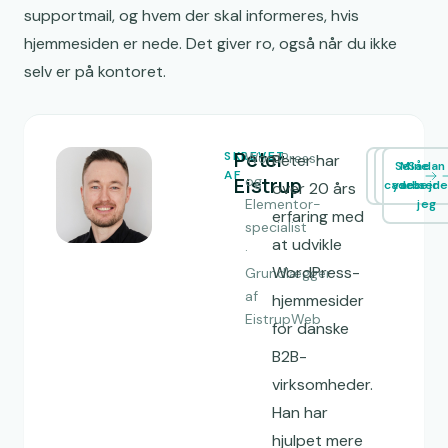
supportmail, og hvem der skal informeres, hvis
hjemmesiden er nede. Det giver ro, også når du ikke
selv er på kontoret.
Peter
SKREVET
WordPress-
Peter har
Se
Mine
Sådan
AF
Eistrup
og
cases
ydelser
arbejde
over 20 års
Elementor-
jeg
erfaring med
specialist
at udvikle
·
WordPress-
Grundlægger
af
hjemmesider
EistrupWeb
for danske
B2B-
virksomheder.
Han har
hjulpet mere