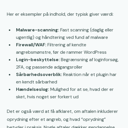
Her er eksempler på indhold, der typisk giver værdi:
Malware-scanning:
Fast scanning (daglig eller
ugentlig) og håndtering ved fund af malware
Firewall/WAF:
Filtrering af kendte
angrebsmønstre, før de rammer WordPress
Login-beskyttelse:
Begrænsning af loginforsøg,
2FA, og passende adgangsroller
Sårbarhedsoverblik:
Reaktion når et plugin har
en kendt sårbarhed
Hændelseslog:
Mulighed for at se, hvad der er
sket, hvis noget ser forkert ud
Det er også værd at få afklaret, om aftalen inkluderer
oprydning efter et angreb, og hvad “oprydning”
betyder i praksis. Nogle aftaler dækker gendannelse