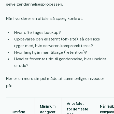
selve gendannelsesprocessen.
Når I vurderer en aftale, så spørg konkret:
Hvor ofte tages backup?
Opbevares den eksternt (off-site), så den ikke
ryger med, hvis serveren kompromitteres?
Hvor langt går man tilbage (retention)?
Hvad er forventet tid til gendannelse, hvis uheldet
er ude?
Her er en mere simpel måde at sammenligne niveauer
på:
Anbefalet
Minimum,
Når risi
for de fleste
Område
der giver
komplek