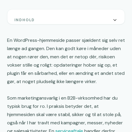
INDHOLD
Hvorfor serviceaftalen bør være en del af jeres faste
drift
En WordPress-hjemmeside passer sjældent sig selv ret
Hvad en god WordPress-serviceaftale typisk dækker
længe ad gangen. Den kan godt køre i måneder uden
at nogen rører den, men det er netop dér, risikoen
Opdateringer: Mere end “klik og håb”
vokser stille og roligt: opdateringer hober sig op, et
Sikkerhedskopi og gendannelse: Det, der redder jer,
plugin får en sårbarhed, eller en ændring et andet sted
når noget “går i stykker”
gør, at noget pludselig ikke længere virker.
Sikkerhed: Forebyggelse og tidlig varsling
Oppetid og performance: Overvågning, der giver jer
Som marketingansvarlig i en B2B-virksomhed har du
forvarsel
typisk brug for ro. I praksis betyder det, at
Support og responstid: Det, der afgør jeres hverdag
hjemmesiden skal være stabil, sikker og til at stole på,
også når I har travlt med kampagner, messer, nyheder
Rapportering og dokumentation: Noget du kan sende
og salgsaktiviteter. En
videre internt
serviceaftale
handler derfor