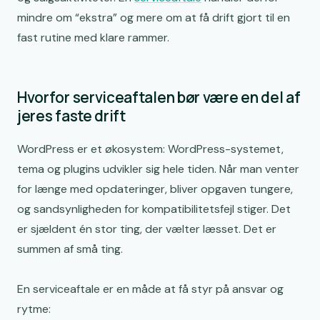
mindre om “ekstra” og mere om at få drift gjort til en
GDPR: Databehandleraftale og praktiske detaljer
fast rutine med klare rammer.
Sådan vurderer du, hvilket niveau I har brug for
Hvad der ofte ikke er inkluderet, og som bør stå
Hvorfor serviceaftalen bør være en del af
tydeligt
jeres faste drift
Onboarding: start rigtigt, så driften bliver stabil
WordPress er et økosystem: WordPress-systemet,
Når noget går galt: Beredskab uden uro
tema og plugins udvikler sig hele tiden. Når man venter
for længe med opdateringer, bliver opgaven tungere,
og sandsynligheden for kompatibilitetsfejl stiger. Det
er sjældent én stor ting, der vælter læsset. Det er
summen af små ting.
En serviceaftale er en måde at få styr på ansvar og
rytme: