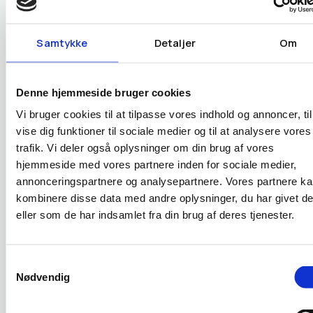
en databehandleraftale på plads (GDPR art. 28), og I
bør få beskrevet de tekniske og organisatoriske
Samtykke
Detaljer
Om
foranstaltninger.
Denne hjemmeside bruger cookies
Det behøver ikke være tungt, men det skal være
Vi bruger cookies til at tilpasse vores indhold og annoncer, til
tydeligt:
vise dig funktioner til sociale medier og til at analysere vores
trafik. Vi deler også oplysninger om din brug af vores
Adgangsstyring (roller, 2FA)
hjemmeside med vores partnere inden for sociale medier,
Hvem der kan tilgå hvad
annonceringspartnere og analysepartnere. Vores partnere k
Hvordan backup opbevares
kombinere disse data med andre oplysninger, du har givet d
Hvordan I håndterer sletning, hvis en person
eller som de har indsamlet fra din brug af deres tjenester.
beder om det
Hvem der opdaterer cookie-løsning og
privatlivstekster, når jura eller setup ændrer sig
Samtykkevalg
Nødvendig
Mange B2B-hjemmesider indsamler færre data end