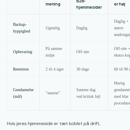
B2B-
mening
er høj
hjemmesider
Daglig + 
Backup-
Ugentlig
Daglig
større
hyppighed
ændringe
På samme
Off-site 
Opbevaring
Off-site
miljø
ekstra ko
Retention
2 til 4 uger
30 dage
60 til 90
Hurtig
Gendannelse
Samme dag
gendanne
“snarest”
(mål)
ved kritisk fejl
med klar
procedur
Hvis jeres hjemmeside er tæt koblet på drift,