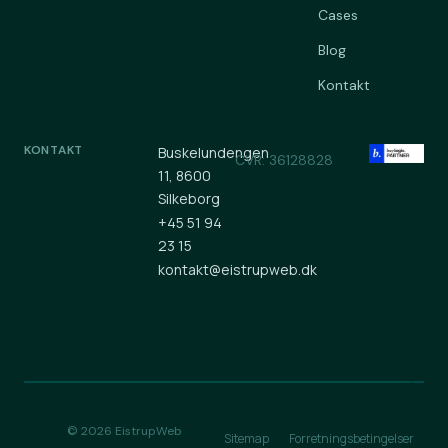
Cases
Blog
Kontakt
KONTAKT
Buskelundengen
CVR: 36128828
11, 8600
Silkeborg
+45 51 94
23 15
kontakt@eistrupweb.dk
© 2026 EistrupWeb
Sitemap
Forretningsbetingelser