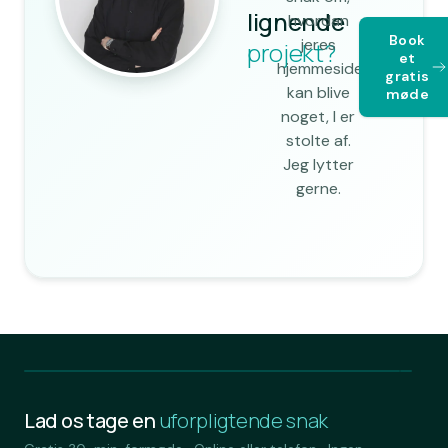
lignende
hvordan
Book
jeres
projekt?
et
hjemmeside
gratis
kan blive
møde
noget, I er
stolte af.
Jeg lytter
gerne.
Lad os tage en
uforpligtende snak