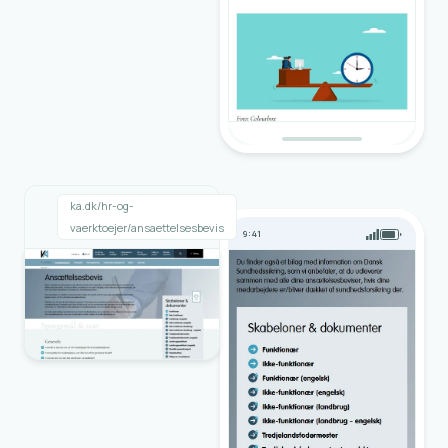
ka.dk/hr-og-
vaerktoejer/ansaettelsesbevis
9:41