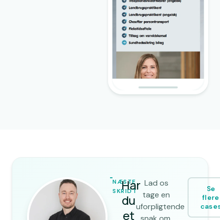
Har
NÆSTE
Lad os
Se
SKRIDT
tage en
du
flere
uforpligtende
case
et
snak om,