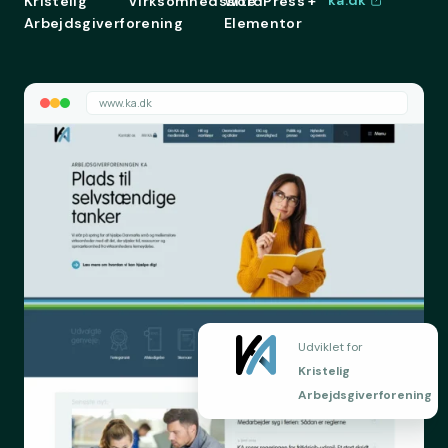
ka.dk
Kristelig
Virksomhedssite
WordPress +
Arbejdsgiverforening
Elementor
www.ka.dk
Udviklet for
Kristelig
Arbejdsgiverforening