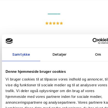
"Godt samarbejde fra start til
slut"
Samtykke
Detaljer
Om
Godt samarbejde fra start til slut. Vi har oplevet en
stor forståelse for vores ønsker og behov ifbm.
udvikling af vores nye hjemmeside. Gode
Denne hjemmeside bruger cookies
løsningsforslag og god hjælp til opbygning af en god
Vi bruger cookies til at tilpasse vores indhold og annoncer, til
hjemmesidestruktur. Har hjulpet med at gøre arbejdet
vise dig funktioner til sociale medier og til at analysere vores
med hjemmeside mere simpelt, så vi selv kan klare de
trafik. Vi deler også oplysninger om din brug af vores
fleste opgaver med at vedligeholde og opdatere
hjemmeside med vores partnere inden for sociale medier,
siden. Når vi har haft brug for hjælp, har reaktionstiden
annonceringspartnere og analysepartnere. Vores partnere k
kombinere disse data med andre oplysninger, du har givet d