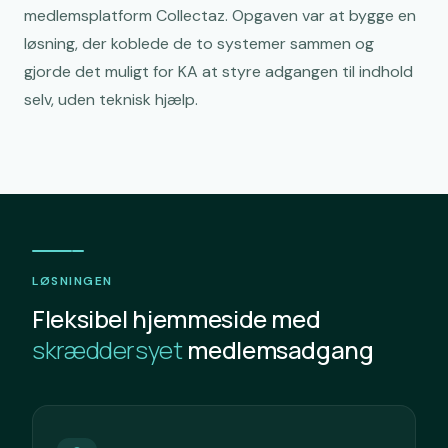
medlemsplatform Collectaz. Opgaven var at bygge en
løsning, der koblede de to systemer sammen og
gjorde det muligt for KA at styre adgangen til indhold
selv, uden teknisk hjælp.
LØSNINGEN
Fleksibel hjemmeside med
skræddersyet
medlemsadgang