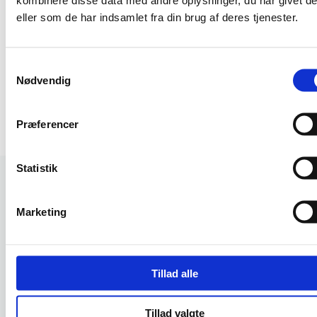
været kort. Alt i alt en rigtig god og pålidelig
eller som de har indsamlet fra din brug af deres tjenester.
samarbejdspartner.
Jesper Olesen
Samtykkevalg
Nødvendig
Medlemsadministrator · Kristelig Arbejdsgiverforening
Læs anmeldelsen på Trustpilot
Præferencer
Statistik
Marketing
FØR OG EFTER
Fra Typo3 til
selvbetjent
hjemmeside
Tillad alle
FØR
EFTER
Tillad valgte