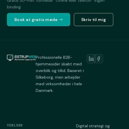
Gratis 30-min. formøde · Online eller telefon · Ingen
binding
Book et gratis møde
Skriv til mig
Professionelle B2B-
hjemmesider skabt med
overblik og tillid. Baseret i
Silkeborg, men arbejder
med virksomheder i hele
Danmark.
YDELSER
Digital strategi og