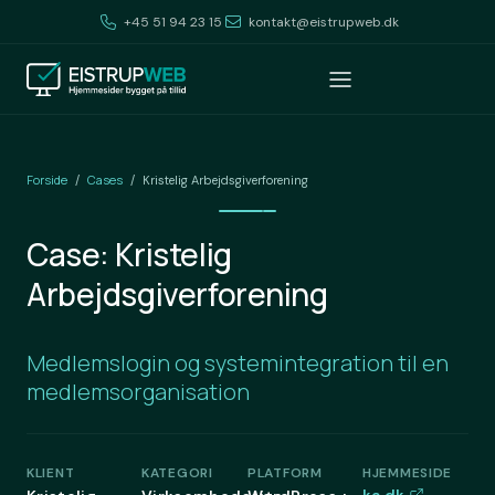
+45 51 94 23 15
kontakt@eistrupweb.dk
Forside
Cases
/
/
Kristelig Arbejdsgiverforening
Case: Kristelig
Arbejdsgiverforening
Medlemslogin og systemintegration til en
medlemsorganisation
KLIENT
KATEGORI
PLATFORM
HJEMMESIDE