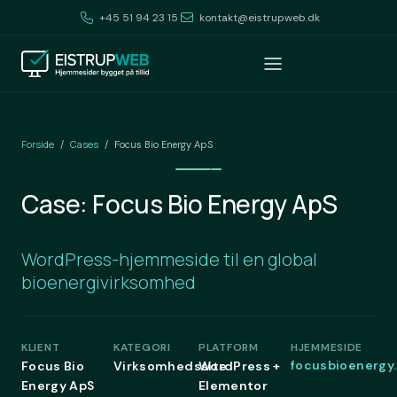
+45 51 94 23 15
kontakt@eistrupweb.dk
Forside
Cases
/
/
Focus Bio Energy ApS
Case: Focus Bio Energy ApS
WordPress-hjemmeside til en global
bioenergivirksomhed
KLIENT
KATEGORI
PLATFORM
HJEMMESIDE
focusbioenergy
Focus Bio
Virksomhedssite
WordPress +
Energy ApS
Elementor