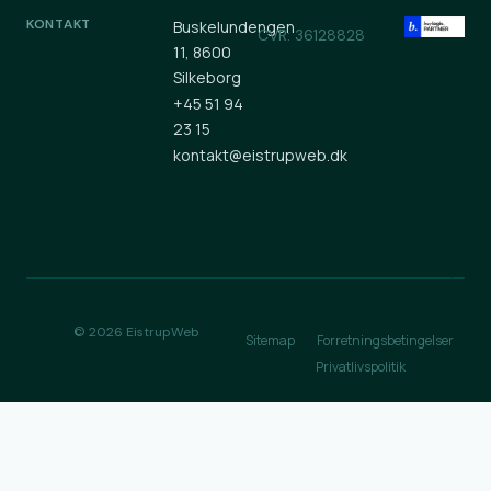
KONTAKT
Buskelundengen
CVR: 36128828
11, 8600
Silkeborg
+45 51 94
23 15
kontakt@eistrupweb.dk
© 2026 EistrupWeb
Sitemap
Forretningsbetingelser
Privatlivspolitik