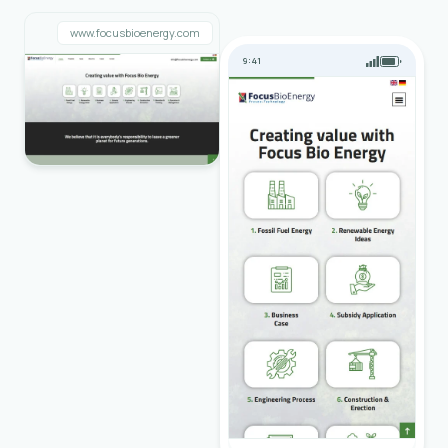
www.focusbioenergy.com
9:41