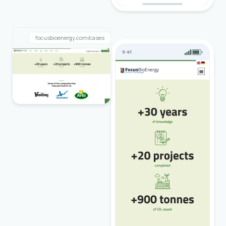
focusbioenergy.com/cases
9:41