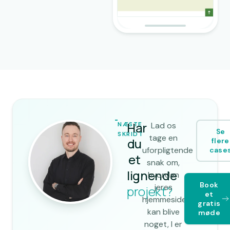
Har
NÆSTE
Lad os
Se
SKRIDT
tage en
du
flere
uforpligtende
case
et
snak om,
lignende
hvordan
Book
jeres
projekt?
et
hjemmeside
gratis
kan blive
møde
noget, I er