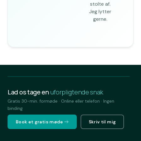
stolte af.
Jeg lytter
gerne.
Lad os tage en
uforpligtende snak
Gratis 30-min. formøde · Online eller telefon · Ingen
binding
Book et gratis møde
Skriv til mig