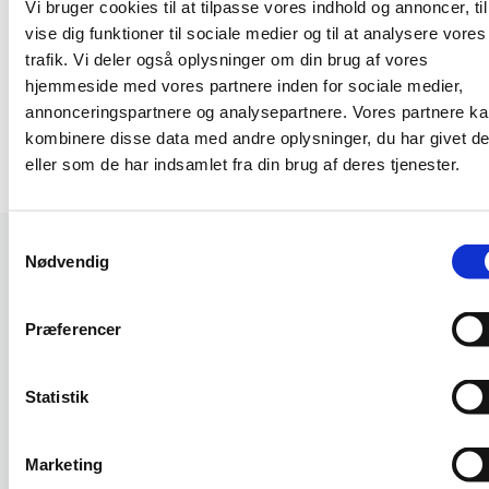
der er mulighed for det."
Vi bruger cookies til at tilpasse vores indhold og annoncer, til
vise dig funktioner til sociale medier og til at analysere vores
trafik. Vi deler også oplysninger om din brug af vores
Jeanett Aagaard Jensen
JJ
hjemmeside med vores partnere inden for sociale medier,
Purchasing Manager · Focus Bio Energy ApS
annonceringspartnere og analysepartnere. Vores partnere k
kombinere disse data med andre oplysninger, du har givet d
Læs anmeldelsen på Trustpilot
eller som de har indsamlet fra din brug af deres tjenester.
Samtykkevalg
Nødvendig
FØR OG EFTER
Præferencer
Fra statisk til
fleksibel
Statistik
FØR
EFTER
Marketing