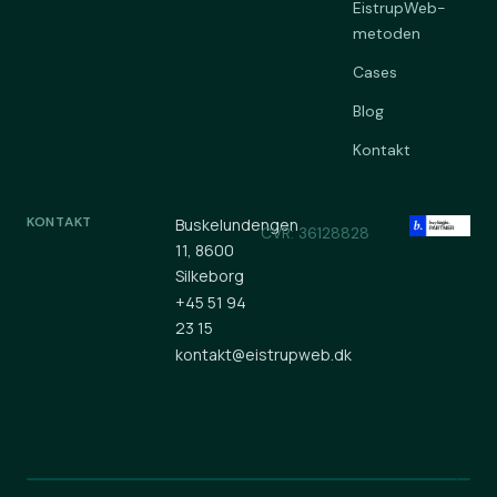
EistrupWeb-
metoden
Cases
Blog
Kontakt
KONTAKT
Buskelundengen
CVR: 36128828
11, 8600
Silkeborg
+45 51 94
23 15
kontakt@eistrupweb.dk