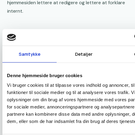
hjemmesiden lettere at redigere og lettere at forklare
internt.
Feedback uden støj: En enkel korrektur-
rytme
Samtykke
Detaljer
Wireframes bliver først rigtigt nyttige, når feedbacken
er til at styre. Det er her, mange marketingansvarlige
mister roen, fordi kommentarer kommer i mailtråde,
Denne hjemmeside bruger cookies
regneark og mødenoter på samme tid.
Vi bruger cookies til at tilpasse vores indhold og annoncer, til
funktioner til sociale medier og til at analysere vores trafik. 
oplysninger om din brug af vores hjemmeside med vores par
I praksis virker en fast rytme bedst:
for sociale medier, annonceringspartnere og analysepartnere
partnere kan kombinere disse data med andre oplysninger, du
I ser wireframen sammen første gang, gerne på et
dem, eller som de har indsamlet fra din brug af deres tjeneste
kort videomøde, så alle forstår, hvad der vises.
I samler kommentarer ét sted, så intet forsvinder.