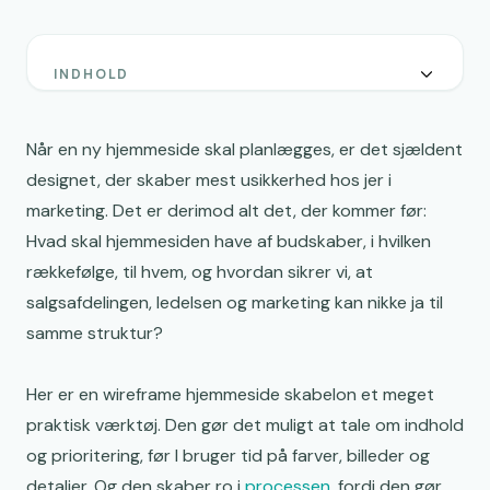
INDHOLD
Hvad en wireframe-skabelon er (og ikke er)
Lo-fi, hi-fi, statisk og klikbar: Vælg den rigtige
Når en ny hjemmeside skal planlægges, er det sjældent
detaljegrad
designet, der skaber mest usikkerhed hos jer i
marketing. Det er derimod alt det, der kommer før:
Hvornår wireframes giver mest værdi i jeres proces
Hvad skal hjemmesiden have af budskaber, i hvilken
En praktisk skabelon til de vigtigste B2B-sider
rækkefølge, til hvem, og hvordan sikrer vi, at
Værktøjer og formater: Hvad passer til jeres hverdag?
salgsafdelingen, ledelsen og marketing kan nikke ja til
samme struktur?
Sådan tilpasser I en skabelon, uden at brandet går i
stykker
Her er en wireframe hjemmeside skabelon et meget
Feedback uden støj: En enkel korrektur-rytme
praktisk værktøj. Den gør det muligt at tale om indhold
En lille start, der giver hurtigt overblik
og prioritering, før I bruger tid på farver, billeder og
detaljer. Og den skaber ro i
processen
, fordi den gør