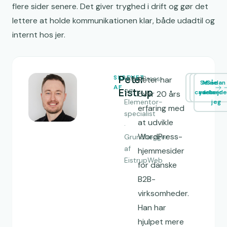
flere sider senere. Det giver tryghed i drift og gør det
lettere at holde kommunikationen klar, både udadtil og
internt hos jer.
Peter
SKREVET
WordPress-
Peter har
Se
Mine
Sådan
AF
Eistrup
og
cases
ydelser
arbejde
over 20 års
Elementor-
jeg
erfaring med
specialist
at udvikle
·
WordPress-
Grundlægger
af
hjemmesider
EistrupWeb
for danske
B2B-
virksomheder.
Han har
hjulpet mere