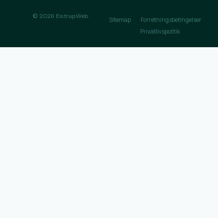
© 2026 EistrupWeb
Sitemap
Forretningsbetingelser
Privatlivspolitik