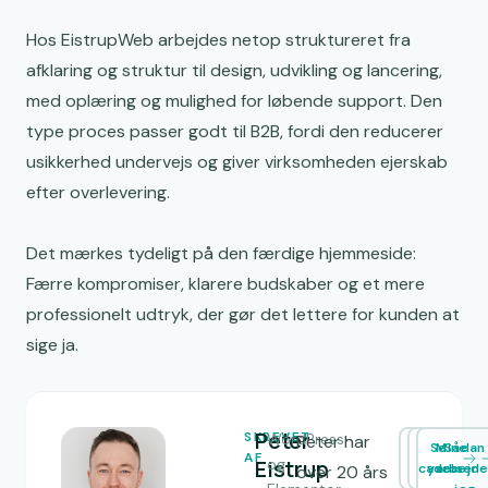
Hos EistrupWeb arbejdes netop struktureret fra
afklaring og struktur til design, udvikling og lancering,
med oplæring og mulighed for løbende support. Den
type proces passer godt til B2B, fordi den reducerer
usikkerhed undervejs og giver virksomheden ejerskab
efter overlevering.
Det mærkes tydeligt på den færdige hjemmeside:
Færre kompromiser, klarere budskaber og et mere
professionelt udtryk, der gør det lettere for kunden at
sige ja.
Peter
SKREVET
WordPress-
Peter har
Se
Mine
Sådan
AF
Eistrup
og
cases
ydelser
arbejde
over 20 års