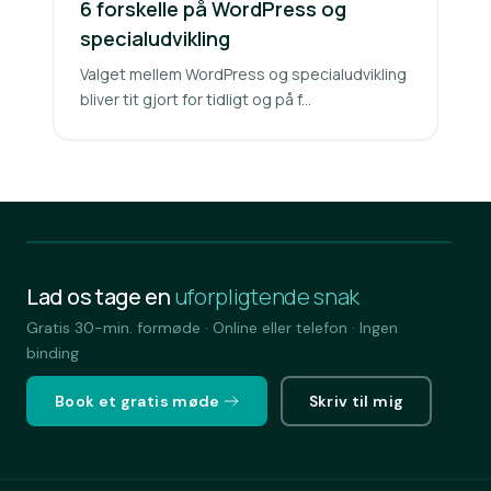
6 forskelle på WordPress og
specialudvikling
Valget mellem WordPress og specialudvikling
bliver tit gjort for tidligt og på f...
Lad os tage en
uforpligtende snak
Gratis 30-min. formøde · Online eller telefon · Ingen
binding
Book et gratis møde
Skriv til mig