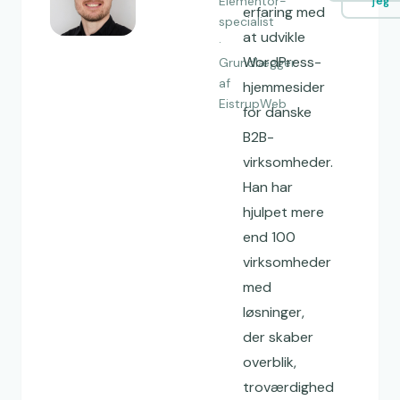
Elementor-
jeg
erfaring med
specialist
at udvikle
·
WordPress-
Grundlægger
af
hjemmesider
EistrupWeb
for danske
B2B-
virksomheder.
Han har
hjulpet mere
end 100
virksomheder
med
løsninger,
der skaber
overblik,
troværdighed