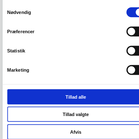
Leverancebeskrivelse,
Samtykkevalg
“Hvad får
proces i trin, FAQ,
Nødvendig
Ydelsesside
vi
eksempler, tydelige
konkret?”
CTA’er
Præferencer
“Har I løst
Kontekst, rollefordeling,
Cases
noget, der
før/efter, resultater, citat
Statistik
ligner?”
med navn og virksomhed
Marketing
Team/ansigter, erfaring,
“Hvem er
Om os
værdier, arbejdsform, evt.
I?”
certificeringer
Tillad alle
Forventninger til svartid,
“Hvad sker
relevante
Kontakt
der, når jeg
kontaktmuligheder, enkel
Tillad valgte
skriver?”
formular, bekræftelse
Afvis