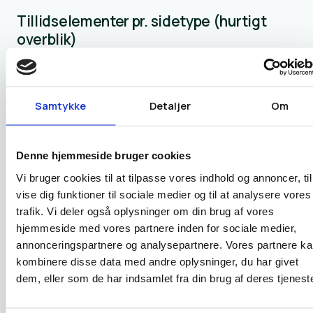
Tillidselementer pr. sidetype (hurtigt
overblik)
Det er sjældent nok at “tilføje en tillidssektion” ét sted.
Tillid bygges bedst, når de rigtige signaler ligger på de
Samtykke
Detaljer
Om
sider, hvor beslutningen modnes.
Denne hjemmeside bruger cookies
Hvad
brugeren
Trust-elementer der
Vi bruger cookies til at tilpasse vores indhold og annoncer, til
Sidetype
typisk vil
virker godt
vise dig funktioner til sociale medier og til at analysere vores
vide
trafik. Vi deler også oplysninger om din brug af vores
hjemmeside med vores partnere inden for sociale medier,
Klar værdisætning, korte
annonceringspartnere og analysepartnere. Vores partnere k
“Er I
proof-points,
kombinere disse data med andre oplysninger, du har givet
Forside
relevante
logoer/udtalelser, tydelig
dem, eller som de har indsamlet fra din brug af deres tjeneste
for os?”
retning videre