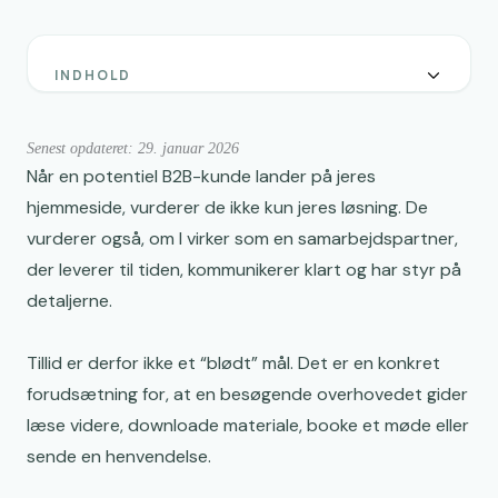
INDHOLD
Hvorfor UX på B2B-hjemmesider handler om
risikominimering
Senest opdateret: 29. januar 2026
Førstehåndsindtrykket: Design der føles “sikkert”
Når en potentiel B2B-kunde lander på jeres
hjemmeside, vurderer de ikke kun jeres løsning. De
Informationsarkitektur: “Hvor finder jeg det jeg leder
efter?”
vurderer også, om I virker som en samarbejdspartner,
der leverer til tiden, kommunikerer klart og har styr på
Tekst og budskaber: Klarhed slår kreativitet
detaljerne.
Social proof: Beviset, der gør beslutningen tryg
Tillid er derfor ikke et “blødt” mål. Det er en konkret
Transparens: Når friktion bliver til tillid
forudsætning for, at en besøgende overhovedet gider
Micro-UX: Knapper, formularer og små beslutninger
læse videre, downloade materiale, booke et møde eller
Hastighed og mobil: Driftssikkerhed du kan mærke
sende en henvendelse.
Tillidselementer pr. sidetype (hurtigt overblik)