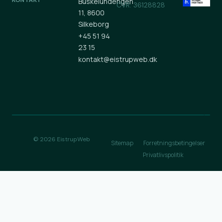
KONTAKT
Buskelundengen
CVR: 36128828
11, 8600
Silkeborg
+45 51 94
23 15
kontakt@eistrupweb.dk
© 2026 EistrupWeb
Sitemap
Forretningsbetingelser
Privatlivspolitik