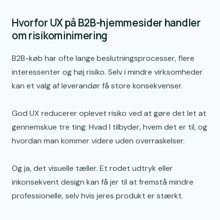
Måling: Sådan ser du om UX faktisk øger tillid
Hvorfor UX på B2B-hjemmesider handler
om risikominimering
En tryg proces bag hjemmesiden giver også bedre UX
B2B-køb har ofte lange beslutningsprocesser, flere
interessenter og høj risiko. Selv i mindre virksomheder
kan et valg af leverandør få store konsekvenser.
God UX reducerer oplevet risiko ved at gøre det let at
gennemskue tre ting: Hvad I tilbyder, hvem det er til, og
hvordan man kommer videre uden overraskelser.
Og ja, det visuelle tæller. Et rodet udtryk eller
inkonsekvent design kan få jer til at fremstå mindre
professionelle, selv hvis jeres produkt er stærkt.