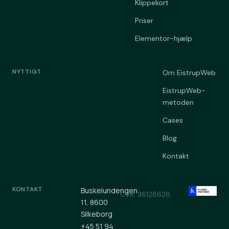
Klippekort
Priser
Elementor-hjælp
NYTTIGT
Om EistrupWeb
EistrupWeb-
metoden
Cases
Blog
Kontakt
KONTAKT
Buskelundengen
CVR: 36128828
11, 8600
Silkeborg
+45 51 94