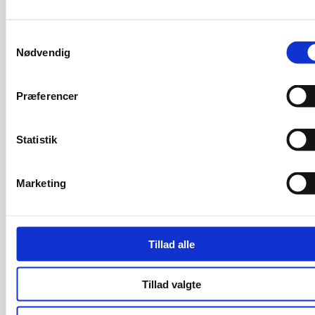
forklaringer
For mange knapper:
Besøgende bliver sendt i
Samtykkevalg
flere retninger
Nødvendig
Mangel på bevis:
Ingen tegn på erfaring, kunder
eller faglig tyngde
Præferencer
Uklart billede:
Det visuelle udtryk tilfører ikke
mening
Statistik
Svag mobiloplevelse:
Den første skærm føles
klemt eller rodet
Marketing
En anden fejl er, at toppen bliver lavet som et internt
kompromis. Salg vil have én ting med, ledelsen noget
andet, og marketing prøver at samle det hele.
Tillad alle
Resultatet bliver tit en hero-sektion, der er pakket
med hensyn. Det kan man se med det samme.
Tillad valgte