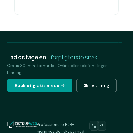
Lad os tage en
uforpligtende snak
Gratis 30-min. formøde · Online eller telefon · Ingen
binding
Book et gratis møde
Skriv til mig
Professionelle B2B-
hjemmesider skabt med