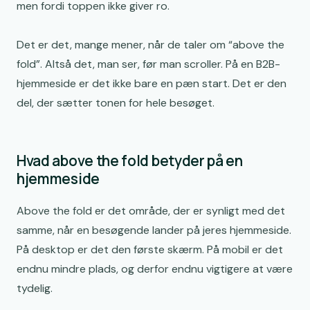
men fordi toppen ikke giver ro.
Typiske fejl i toppen af en B2B-hjemmeside
Det er det, mange mener, når de taler om “above the
En enkel model til at vurdere jeres above the fold
fold”. Altså det, man ser, før man scroller. På en B2B-
Sådan kan I forbedre toppen uden at bygge hele
hjemmeside er det ikke bare en pæn start. Det er den
hjemmesiden om
del, der sætter tonen for hele besøget.
Et hurtigt tjek af jeres egen hjemmeside
Hvad above the fold betyder på en
hjemmeside
Above the fold er det område, der er synligt med det
samme, når en besøgende lander på jeres hjemmeside.
På desktop er det den første skærm. På mobil er det
endnu mindre plads, og derfor endnu vigtigere at være
tydelig.