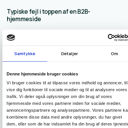
Typiske fejl i toppen af en B2B-
hjemmeside
De fleste fejl handler ikke om designniveau. De handler
om manglende valg. Man vil sige det hele på én gang,
og så bliver budskabet uklart.
Samtykke
Detaljer
Om
Det giver mening, at det sker. Internt ved man meget
om virksomheden, og alt føles vigtigt. Men besøgende
Denne hjemmeside bruger cookies
ser det udefra. De har brug for struktur.
Vi bruger cookies til at tilpasse vores indhold og annoncer, til
vise dig funktioner til sociale medier og til at analysere vores
Jeg møder især de samme fejl igen og igen:
trafik. Vi deler også oplysninger om din brug af vores
hjemmeside med vores partnere inden for sociale medier,
annonceringspartnere og analysepartnere. Vores partnere k
For vag overskrift:
Den lyder pæn, men siger ikke
kombinere disse data med andre oplysninger, du har givet
noget tydeligt
dem, eller som de har indsamlet fra din brug af deres tjeneste
For meget tekst:
Toppen bliver en mur af