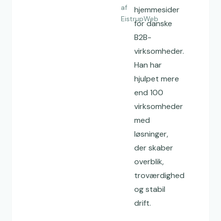
af
hjemmesider
EistrupWeb
for danske
B2B-
virksomheder.
Han har
hjulpet mere
end 100
virksomheder
med
løsninger,
der skaber
overblik,
troværdighed
og stabil
drift.