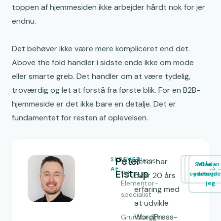
toppen af hjemmesiden ikke arbejder hårdt nok for jer
endnu.
Det behøver ikke være mere kompliceret end det.
Above the fold handler i sidste ende ikke om mode
eller smarte greb. Det handler om at være tydelig,
troværdig og let at forstå fra første blik. For en B2B-
hjemmeside er det ikke bare en detalje. Det er
fundamentet for resten af oplevelsen.
Peter
SKREVET
WordPress-
Peter har
Se
Mine
Sådan
AF
Eistrup
og
cases
ydelser
arbejde
over 20 års
Elementor-
jeg
erfaring med
specialist
at udvikle
·
WordPress-
Grundlægger