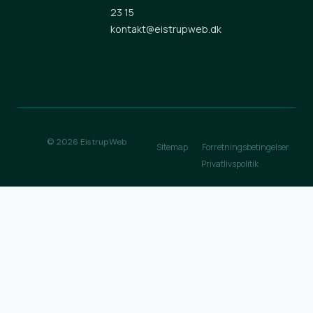
23 15
kontakt@eistrupweb.dk
© 2026 EistrupWeb
Sitemap
Forretningsbetingelser
Privatlivspolitik