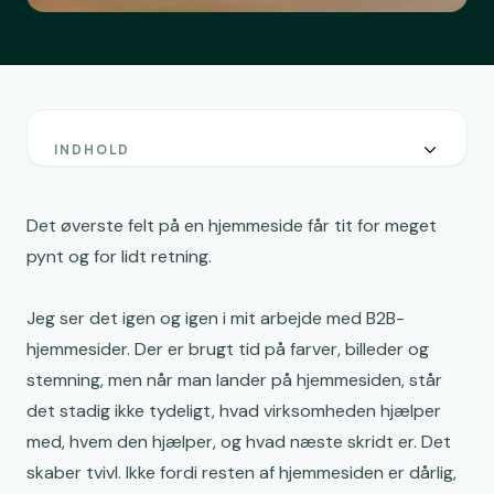
INDHOLD
Hvad above the fold betyder på en hjemmeside
Hvad besøgende skal forstå i toppen af jeres
Det øverste felt på en hjemmeside får tit for meget
hjemmeside
pynt og for lidt retning.
Overskriften i above the fold skal være konkret
Jeg ser det igen og igen i mit arbejde med B2B-
Underoverskrift og CTA skal støtte, ikke forstyrre
hjemmesider. Der er brugt tid på farver, billeder og
Trust signals i above the fold skaber ro
stemning, men når man lander på hjemmesiden, står
det stadig ikke tydeligt, hvad virksomheden hjælper
Billeder øverst på hjemmesiden skal støtte
forståelsen
med, hvem den hjælper, og hvad næste skridt er. Det
skaber tvivl. Ikke fordi resten af hjemmesiden er dårlig,
Above the fold på mobil kræver hårdere prioritering