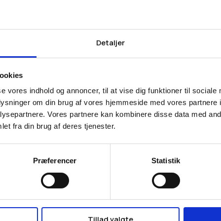
Detaljer
andingsider (Online
s)
ookies
se vores indhold og annoncer, til at vise dig funktioner til sociale
oplysninger om din brug af vores hjemmeside med vores partnere i
 til kurv
ysepartnere. Vores partnere kan kombinere disse data med andr
et fra din brug af deres tjenester.
Ukategoriseret
Præferencer
Statistik
Tjekliste til “32 tips og tricks til 
WordPress-hjemmeside”
0,00
kr.
Tilføj til kurv
Tillad valgte