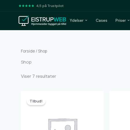
4,5 på Trustpilot
Ydelser
Cases
Priser
Forside
/ Shop
Shop
Viser 7 resultater
Den
Den
oprindelige
aktuelle
Tilbud!
pris
pris
var:
er:
998,00 kr..
499,00 kr..