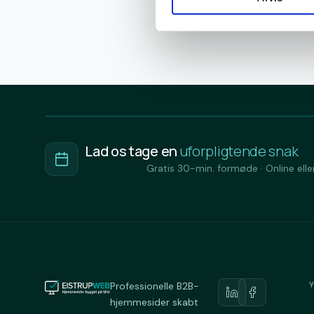
Lad os tage en
uforpligtende snak
Gratis 30-min. formøde · Online eller
Professionelle B2B-
hjemmesider skabt