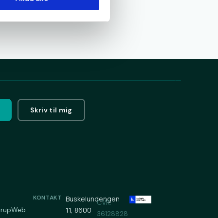
Skriv til mig
KONTAKT
m
Buskelundengen
CVR:
trupWeb
11, 8600
36128828