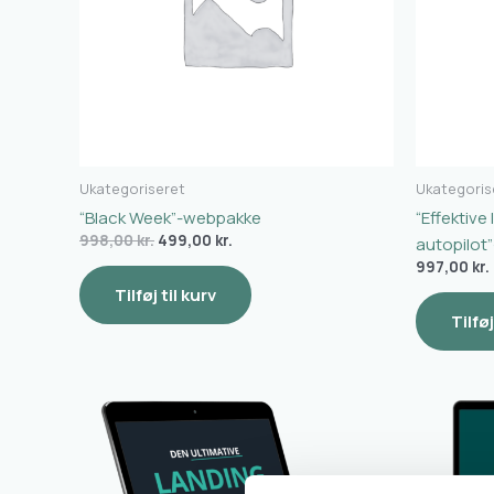
Ukategoriseret
Ukategoris
“Black Week”-webpakke
“Effektive
998,00
kr.
499,00
kr.
autopilot”
997,00
kr.
Tilføj til kurv
Tilføj