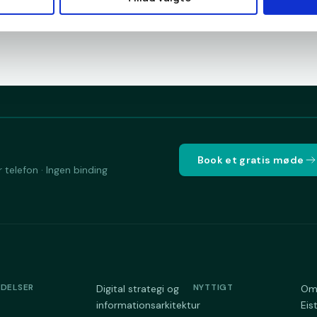
Book et gratis møde
 telefon · Ingen binding
YDELSER
NYTTIGT
Digital strategi og
O
informationsarkitektur
Eis