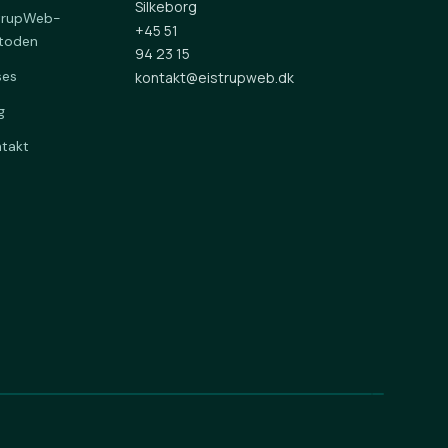
Silkeborg
trupWeb-
+45 51
toden
94 23 15
ses
kontakt@eistrupweb.dk
g
takt