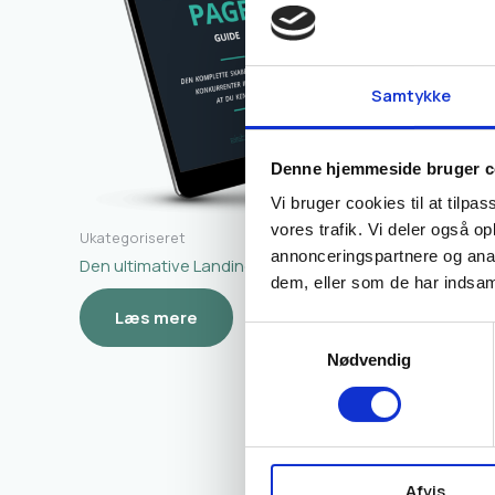
Samtykke
Minikursus
Lav gode l
minikursu
Denne hjemmeside bruger c
499,00
kr.
Vi bruger cookies til at tilpas
vores trafik. Vi deler også 
Tilføj
Ukategoriseret
annonceringspartnere og anal
Den ultimative Landing Page-guide
dem, eller som de har indsaml
Læs mere
Samtykkevalg
Nødvendig
Afvis