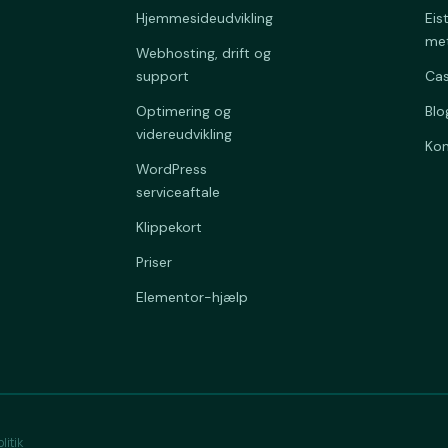
Hjemmesideudvikling
Eis
me
Webhosting, drift og
support
Ca
Optimering og
Blo
videreudvikling
Kon
WordPress
serviceaftale
Klippekort
Priser
Elementor-hjælp
litik