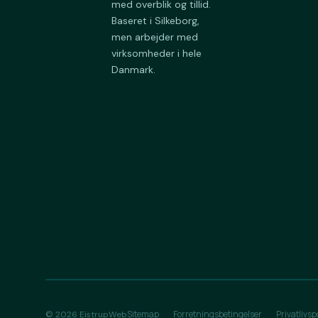
med overblik og tillid.
Baseret i Silkeborg,
men arbejder med
virksomheder i hele
Danmark.
Sitemap
Forretningsbetingelser
Privatlivspo
© 2026 EistrupWeb