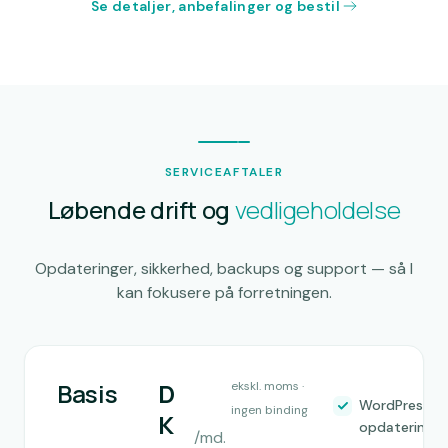
Se detaljer, anbefalinger og bestil
SERVICEAFTALER
Løbende drift og
vedligeholdelse
Opdateringer, sikkerhed, backups og support — så I
kan fokusere på forretningen.
Basis
D
ekskl. moms ·
WordPress-
ingen binding
K
opdateringer
/md.