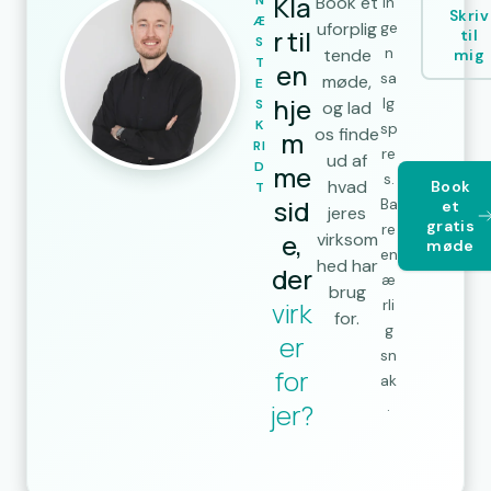
Kla
N
Book et
In
Skriv
Æ
uforplig
ge
r til
til
S
n
tende
mig
T
en
sa
møde,
E
hje
lg
S
og lad
K
sp
os finde
m
RI
re
ud af
D
me
s.
hvad
Book
T
sid
Ba
et
jeres
gratis
re
e,
virksom
møde
en
hed har
der
æ
brug
virk
rli
for.
g
er
sn
for
ak
.
jer?