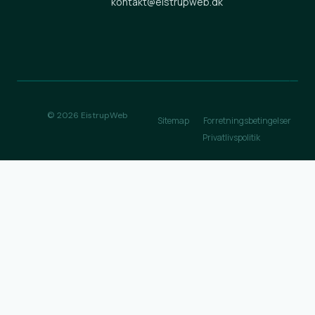
kontakt@eistrupweb.dk
© 2026 EistrupWeb
Sitemap
Forretningsbetingelser
Privatlivspolitik