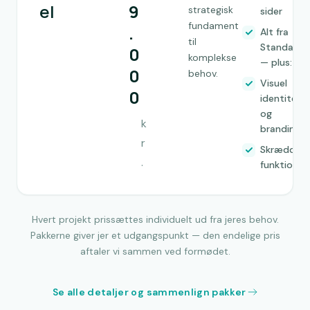
el
9
strategisk
sider
fundament
.
Alt fra
til
Standard
0
komplekse
— plus:
0
behov.
Visuel
0
identitet
og
k
branding
r
Skrædders
.
funktioner
Hvert projekt prissættes individuelt ud fra jeres behov.
Pakkerne giver jer et udgangspunkt — den endelige pris
aftaler vi sammen ved formødet.
Se alle detaljer og sammenlign pakker