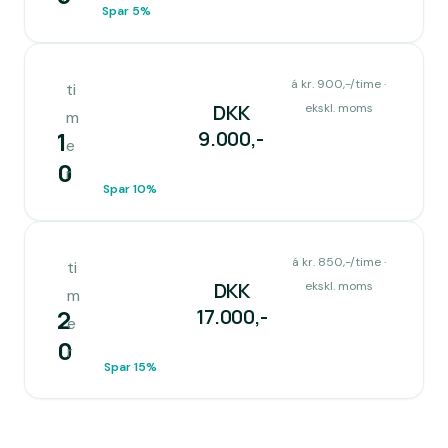
Spar 5%
á kr. 900,-/time ·
ti
DKK
ekskl. moms
m
1
9.000
,-
e
0
r
Spar 10%
á kr. 850,-/time ·
ti
DKK
ekskl. moms
m
2
17.000
,-
e
0
r
Spar 15%