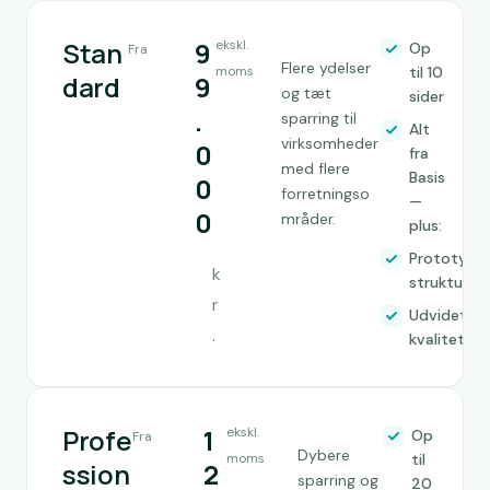
Stan
9
ekskl.
Op
Fra
Flere ydelser
moms
til 10
dard
9
og tæt
sider
.
sparring til
Alt
virksomheder
0
fra
med flere
Basis
0
forretningso
—
0
mråder.
plus:
Prototype
k
strukturwo
r
Udvidet
.
kvalitetssik
Profe
1
ekskl.
Op
Fra
Dybere
moms
til
ssion
2
sparring og
20