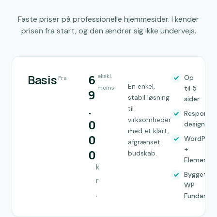
Faste priser på professionelle hjemmesider. I kender
prisen fra start, og den ændrer sig ikke undervejs.
Basis
6
ekskl.
Op
Fra
En enkel,
moms
til 5
9
stabil løsning
sider
.
til
Responsiv
virksomheder
0
design
med et klart,
0
WordPres
afgrænset
+
0
budskab.
Elemento
k
Bygget på
r
WP
.
Fundamen