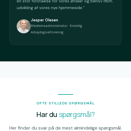
en stor forståelse for vores ønsker og behov ifbm.
udvikling af vores nye hjemmeside.”
Jesper Olesen
Medlemsadministrator · Kristelig
Arbejdsgiverforening
OFTE STILLEDE SPØRGSMÅL
Har du
spørgsmål?
Her finder du svar på de mest almindelige spørgsmål.