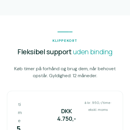
KLIPPEKORT
Fleksibel support
uden binding
Køb timer på forhånd og brug dem, når behovet
opstår. Gyldighed: 12 måneder.
á kr. 950,-/time ·
ti
DKK
ekskl. moms
m
4.750
,-
e
5
r