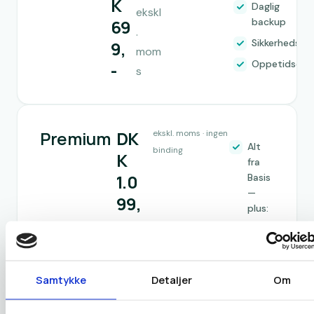
K
Daglig
ekskl
69
backup
.
Sikkerhedsov
9
,
mom
Oppetidsove
-
s
Premium
DK
ekskl. moms · ingen
Alt
binding
K
fra
1.0
Basis
—
99
,
plus:
-
Adgang
til
betalte
plugins
Samtykke
Detaljer
Om
10% på
/
klippekort