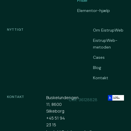
Priser
Elementor-hjælp
NYTTIGT
Om EistrupWeb
EistrupWeb-
metoden
Cases
Blog
Kontakt
KONTAKT
Buskelundengen
CVR: 36128828
11, 8600
Silkeborg
+45 51 94
23 15