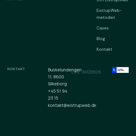
EistrupWeb-
metoden
Cases
Blog
Kontakt
KONTAKT
Buskelundengen
CVR: 36128828
11, 8600
Silkeborg
+45 51 94
23 15
kontakt@eistrupweb.dk