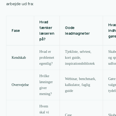
arbejde ud fra:
Hvad
Hva
tænker
Gode
Fase
indh
læseren
leadmagneter
gør
på?
Hvad er
Tjekliste, selvtest,
Skab
Kendskab
problemet
kort guide,
og sp
egentlig?
inspirationsbibliotek
udfo
Hvilke
Webinar, benchmark,
Gøre
løsninger
Overvejelse
kalkulator, faglig
valg
giver
guide
tydel
mening?
Hvem
skal vi
Case,
Skab