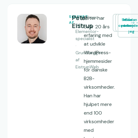
Peter
SKREVET
WordPress-
Peter har
Se
Mine
Sådan
AF
Eistrup
og
cases
ydelser
arbejde
over 20 års
Elementor-
jeg
erfaring med
specialist
at udvikle
·
WordPress-
Grundlægger
af
hjemmesider
EistrupWeb
for danske
B2B-
virksomheder.
Han har
hjulpet mere
end 100
virksomheder
med