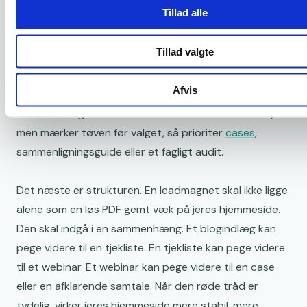
Tillad alle
Hvis jeres hjemmeside i dag mest har generelle tekster,
så begynd i kendskabsfasen. Lav en tjekliste eller en
Tillad valgte
selvtest, der hjælper læseren med at vurdere sin
situation. Hvis I allerede har godt indhold, men mangler
Afvis
noget midt i processen, så lav et webinar eller en
benchmark-guide. Hvis I får relevante henvendelser,
men mærker tøven før valget, så prioriter
cases
,
sammenligningsguide eller et fagligt audit.
Det næste er strukturen. En leadmagnet skal ikke ligge
alene som en løs PDF gemt væk på jeres hjemmeside.
Den skal indgå i en sammenhæng. Et blogindlæg kan
pege videre til en tjekliste. En tjekliste kan pege videre
til et webinar. Et webinar kan pege videre til en case
eller en afklarende samtale. Når den røde tråd er
tydelig, virker jeres hjemmeside mere stabil, mere