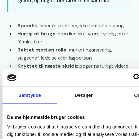
glemt, og noget, der fører til en samtale.
Specifik:
løser ét problem, ikke fem på én gang
Hurtig at bruge:
værdien skal være tydelig efter
få minutter
Rettet mod en rolle:
marketingansvarlig,
salgschef, ledelse eller fagperson
Knyttet til næste skridt:
peger naturligt videre
til mere relevant indhold
På selve hjemmesiden bør det også være nemt at
Samtykke
Detaljer
O
forstå, hvad man får. Jeg anbefaler et klart navn, en
kort forklaring og en rolig formular. Ikke ti felter. Ikke
smart ordvalg. Bare tydelighed. Hvis I beder om en
Denne hjemmeside bruger cookies
mailadresse, skal byttet føles fair.
Vi bruger cookies til at tilpasse vores indhold og annoncer, til
dig funktioner til sociale medier og til at analysere vores trafi