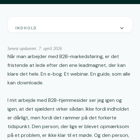
INDHOLD
Hvorfor leadmagneter i B2B skal passe til
beslutningsprocessen
Senest opdateret: 7. april 2026
Tre faser i B2B-beslutningsprocessen og hvad
Når man arbejder med B2B-markedsføring, er det
indholdet skal gøre
fristende at lede efter den ene leadmagnet, der kan
10 leadmagnet idéer til B2B i de rigtige faser
klare det hele. En e-bog. Et webinar. En guide, som alle
kan downloade.
Hvad der kendetegner en god B2B-leadmagnet på
jeres hjemmeside
I mit arbejde med B2B-hjemmesider ser jeg igen og
Sådan vælger du de første leadmagneter til jeres
igen, at det sjældent virker sådan. Ikke fordi indholdet
hjemmeside
er dårligt, men fordi det rammer på det forkerte
tidspunkt. Den person, der lige er blevet opmærksom
på et problem, er ikke klar til et møde. Og den person,