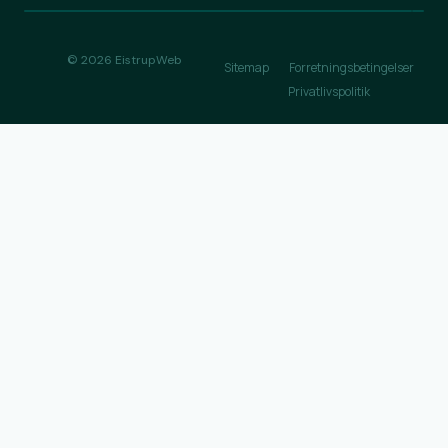
© 2026 EistrupWeb
Sitemap
Forretningsbetingelser
Privatlivspolitik